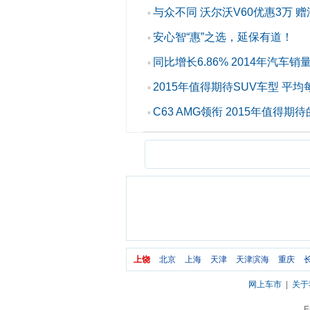
与众不同 沃尔沃V60优惠3万 
▪
安心智“惠”之选，延保有道！
▪
同比增长6.86% 2014年汽车销量2
▪
2015年值得期待SUV车型 平均
▪
C63 AMG领衔 2015年值得期
▪
上饶
北京
上海
天津
天津滨海
重庆
网上车市
|
关于
E