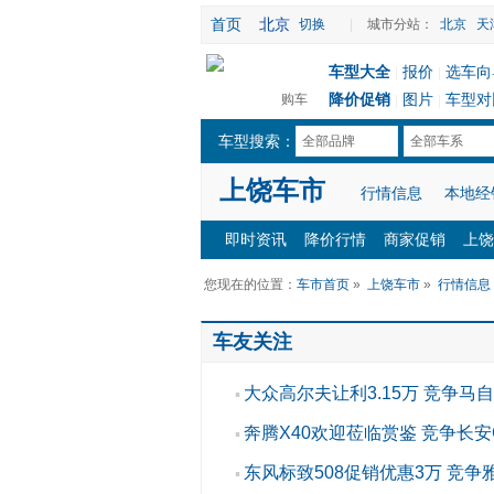
首页
北京
切换
|
城市分站：
北京
天
车型大全
报价
选车向
|
|
降价促销
图片
车型对
购车
|
|
车型搜索：
全部品牌
全部车系
上饶车市
行情信息
本地经
即时资讯
降价行情
商家促销
上饶
您现在的位置：
车市首页
»
上饶车市
»
行情信息
车友关注
大众高尔夫让利3.15万 竞争马自
▪
奔腾X40欢迎莅临赏鉴 竞争长安C
▪
东风标致508促销优惠3万 竞争
▪