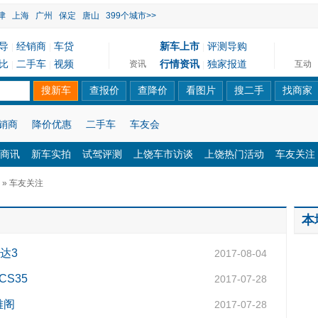
津
上海
广州
保定
唐山
399个城市>>
导
经销商
车贷
新车上市
评测导购
|
|
|
比
二手车
视频
行情资讯
独家报道
资讯
互动
|
|
|
销商
降价优惠
二手车
车友会
商讯
新车实拍
试驾评测
上饶车市访谈
上饶热门活动
车友关注
» 车友关注
本
达3
2017-08-04
S35
2017-07-28
雅阁
2017-07-28